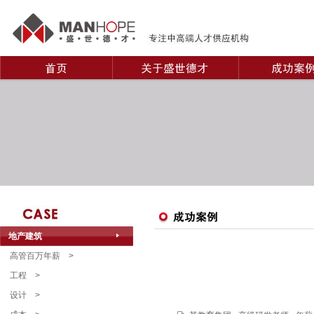
地产建筑
高管百万年薪
>
工程
>
设计
>