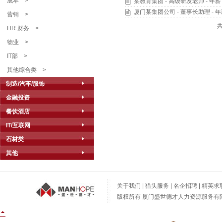
成本
>
某教育集团 - 高级研发老师 - 年薪 
厦门某集团公司 - 董事长助理 - 年
营销
>
HR.财务
>
物业
>
IT部
>
其他综合类
>
制造/汽车/服饰
金融投资
餐饮酒店
IT/互联网
石材类
其他
关于我们
|
猎头服务
|
名企招聘
|
精英求
版权所有 厦门盛世德才人力资源服务有限公