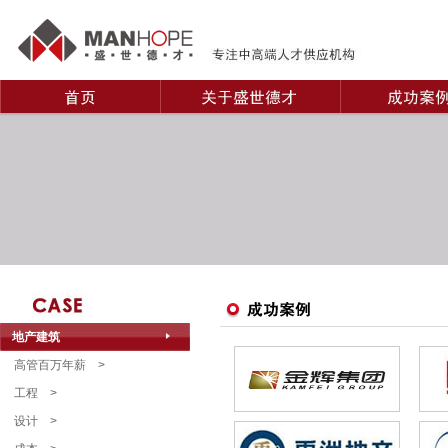
地产建筑
高管百万年薪
>
工程
>
设计
>