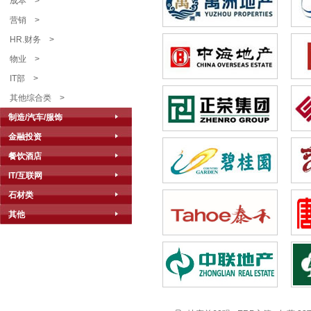
成本
>
营销
>
HR.财务
>
物业
>
IT部
>
其他综合类
>
制造/汽车/服饰
金融投资
餐饮酒店
IT/互联网
石材类
其他